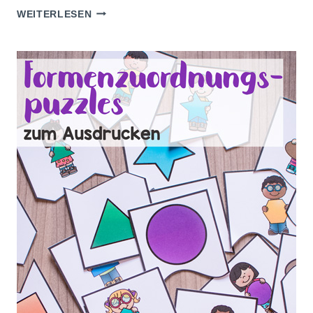
MEIN
WEITERLESEN
PAPA
UND
ICH:
FRAGEBOGEN
ZUM
VATERTAG