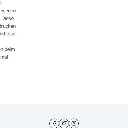
r
eigenen
 Diese
drucken
d total
en beim
hmal
ZZLES
CKEN
DEN