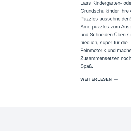
Lass Kindergarten- ode
Grundschulkinder ihre 
Puzzles ausschneiden!
Amorpuzzles zum Aus
und Schneiden Üben sin
niedlich, super für die
Feinmotorik und mach
Zusammensetzen noc
Spaß.
AMORPU
WEITERLESEN
ZUM
AUSDRU
UND
SCHNEI
ÜBEN