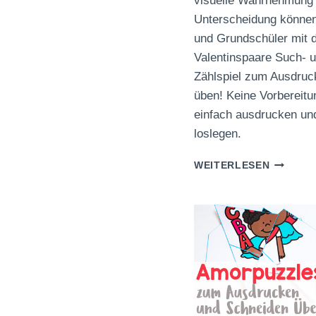
visuelle Wahrnehmung
Unterscheidung können
und Grundschüler mit 
Valentinspaare Such- 
Zählspiel zum Ausdruc
üben! Keine Vorbereitun
einfach ausdrucken un
loslegen.
VALENT
WEITERLESEN
SUCH-
UND
ZÄHLSPI