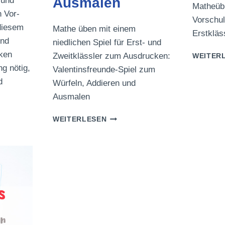
Ausmalen
 und
Matheüb
 Vor-
Vorschul
diesem
Mathe üben mit einem
Erstkläs
und
niedlichen Spiel für Erst- und
ken
Zweitklässler zum Ausdrucken:
WEITER
g nötig,
Valentinsfreunde-Spiel zum
d
Würfeln, Addieren und
Ausmalen
INSPAARE
VALENTINSFREUNDE-
WEITERLESEN
SPIEL
ZUM
EL
WÜRFELN,
ADDIEREN
UND
AUSMALEN