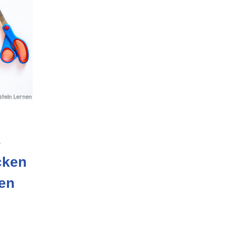
s
cken
en