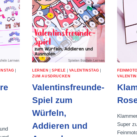
INSTAG
|
LERNEN
|
SPIELE
|
VALENTINSTAG
|
FEINMOT
ZUM AUSDRUCKEN
VALENTI
re
Valentinsfreunde-
Klam
Spiel zum
Rose
Würfeln,
Klammer
Addieren und
Super z
 und
Feinmoto