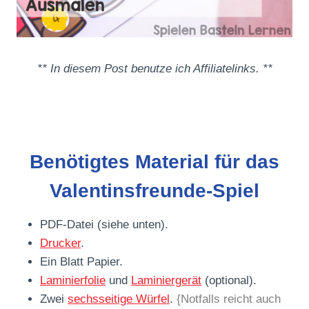
** In diesem Post benutze ich Affiliatelinks. **
Benötigtes Material für das
Valentinsfreunde-Spiel
PDF-Datei (siehe unten).
Drucker
.
Ein Blatt Papier.
Laminierfolie
und
Laminiergerät
(optional).
Zwei
sechsseitige Würfel
.
{Notfalls reicht auch