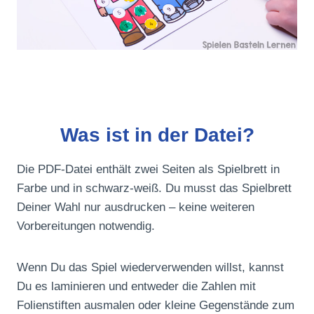
Was ist in der Datei?
Die PDF-Datei enthält zwei Seiten als Spielbrett in
Farbe und in schwarz-weiß. Du musst das Spielbrett
Deiner Wahl nur ausdrucken – keine weiteren
Vorbereitungen notwendig.
Wenn Du das Spiel wiederverwenden willst, kannst
Du es laminieren und entweder die Zahlen mit
Folienstiften ausmalen oder kleine Gegenstände zum