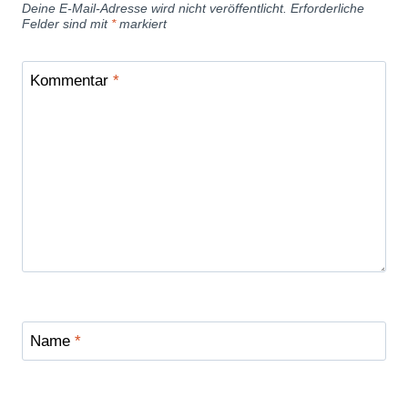
Deine E-Mail-Adresse wird nicht veröffentlicht.
Erforderliche
Felder sind mit
*
markiert
Kommentar
*
Name
*