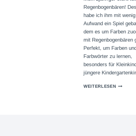
Regenbogenbären! Des
habe ich ihm mit wenig
Aufwand ein Spiel gebas
dem es um Farben zuo
mit Regenbogenbären g
Perfekt, um Farben un
Farbwörter zu lernen,
besonders für Kleinkin
jüngere Kindergartenki
FARBEN
WEITERLESEN
ZUORDN
MIT
REGENB