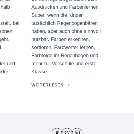
halb
Ausdrucken und Farbenlernen.
Super, wenn die Kinder
telt, bei
tatsächlich Regenbogenbären
rdnen
haben, aber auch ohne sinnvoll
eht.
nutzbar. Farben erkennen,
d
sortieren, Farbwörter lernen,
Farbfolge im Regenbogen und
der und
mehr für Vorschule und erste
nder!
Klasse.
BUNTE
WEITERLESEN
EN
REGENBOGENBÄREN
ZUM
OGENBÄREN
AUSDRUCKEN