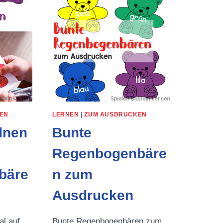
EN
LERNEN
|
ZUM AUSDRUCKEN
dnen
Bunte
Regenbogenbäre
bäre
n zum
Ausdrucken
al auf
Bunte Regenbogenbären zum