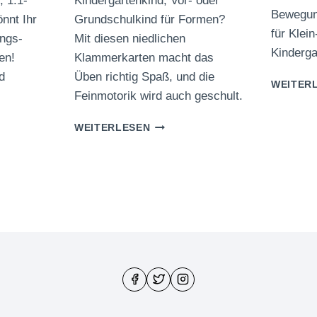
Kindergartenkind, Vor- oder
 1:1-
Bewegung
Grundschulkind für Formen?
nnt Ihr
für Klein
Mit diesen niedlichen
ings-
Kinderga
Klammerkarten macht das
en!
Üben richtig Spaß, und die
d
WEITER
Feinmotorik wird auch geschult.
FORMEN
WEITERLESEN
ZUORDNEN
MIT
TERLINGS-
KLAMMERKARTEN
EL