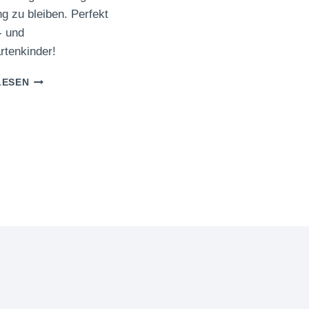
 zu bleiben. Perfekt
- und
rtenkinder!
POST-
LESEN
IT
BUCHSTABENJAGD