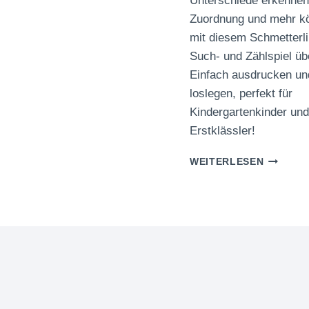
Unterschiede erkennen,
Zuordnung und mehr kö
mit diesem Schmetterl
Such- und Zählspiel üb
Einfach ausdrucken un
loslegen, perfekt für
Kindergartenkinder und
Erstklässler!
SCHMET
WEITERLESEN
SUCH-
UND
ZÄHLSPI