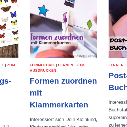
LERNEN
FEINMOTORIK
|
LERNEN
|
ZUM
LE
|
ZUM
AUSDRUCKEN
Post-
Formen zuordnen
gs-
Buch
mit
Interessi
Klammerkarten
Buchstab
superein
Interessiert sich Dein Kleinkind,
zu lernen