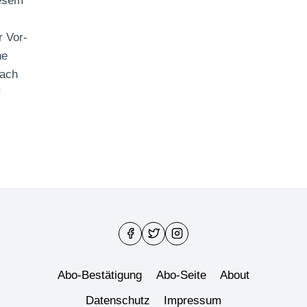
iesem
r Vor-
ne
fach
!
ABENLABYRINTH
Abo-Bestätigung
Abo-Seite
About
Datenschutz
Impressum