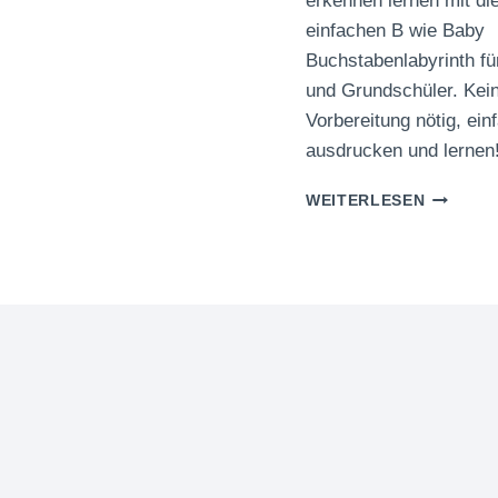
erkennen lernen mit d
einfachen B wie Baby
Buchstabenlabyrinth fü
und Grundschüler. Kei
Vorbereitung nötig, ein
ausdrucken und lernen
B
WEITERLESEN
WIE
BABY
BUCHST