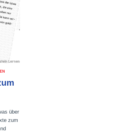
EN
zum
was über
exte zum
und